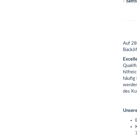
-
Samst
Auf 28
Backöf
Excell
Qualif
hilfrei
häufig
werden
des Ku
Unsere