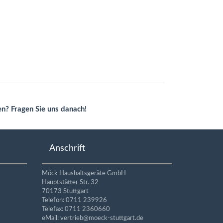
en? Fragen Sie uns danach!
Anschrift
Möck Haushaltsgeräte GmbH
Hauptstätter Str. 32
70173 Stuttgart
Telefon: 0711 239926
Telefax: 0711 2360660
eMail: vertrieb@moeck-stuttgart.de