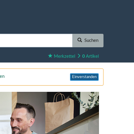
Suchen
Merkzettel
0
Artikel
nen
Einverstanden