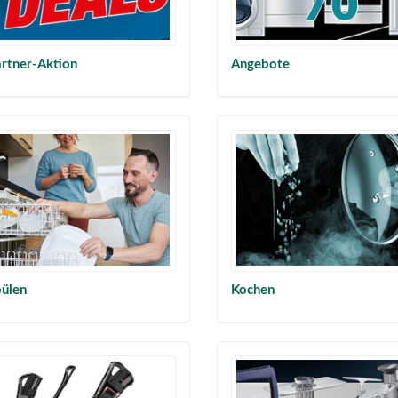
rtner-Aktion
Angebote
ülen
Kochen