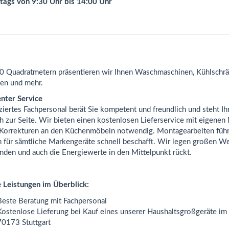
ags von 9:30 Uhr bis 14:00 Uhr
0 Quadratmetern präsentieren wir Ihnen Waschmaschinen, Kühlschrän
en und mehr.
enter Service
iziertes Fachpersonal berät Sie kompetent und freundlich und steht I
ch zur Seite. Wir bieten einen kostenlosen Lieferservice mit eigenen
 Korrekturen an den Küchenmöbeln notwendig. Montagearbeiten führe
 für sämtliche Markengeräte schnell beschafft. Wir legen großen Wer
nden und auch die Energiewerte in den Mittelpunkt rückt.
 Leistungen im Überblick:
Beste Beratung mit Fachpersonal
Kostenlose Lieferung bei Kauf eines unserer Haushaltsgroßgeräte im 
70173 Stuttgart