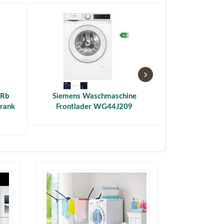
›
 Rb
Siemens Waschmaschine
Miele Backofen
hrank
Frontlader WG44J209
Vernetzung