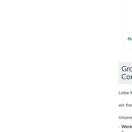
Ha
Gro
Con
Liebe 
wir fre
Unsere
-
Werk