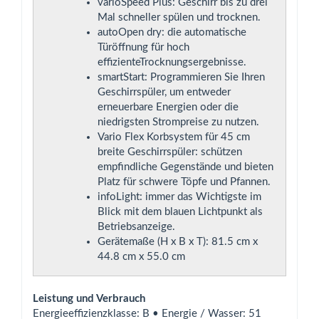
varioSpeed Plus: Geschirr bis zu drei
Mal schneller spülen und trocknen.
autoOpen dry: die automatische
Türöffnung für hoch
effizienteTrocknungsergebnisse.
smartStart: Programmieren Sie Ihren
Geschirrspüler, um entweder
erneuerbare Energien oder die
niedrigsten Strompreise zu nutzen.
Vario Flex Korbsystem für 45 cm
breite Geschirrspüler: schützen
empfindliche Gegenstände und bieten
Platz für schwere Töpfe und Pfannen.
infoLight: immer das Wichtigste im
Blick mit dem blauen Lichtpunkt als
Betriebsanzeige.
Gerätemaße (H x B x T): 81.5 cm x
44.8 cm x 55.0 cm
Leistung und Verbrauch
Energieeffizienzklasse: B • Energie / Wasser: 51