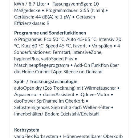
kWh / 8.7 Liter • Fassungsvermögen: 10
Maßgedecke • Programmdauer: 3:55 (h:min) •
Geräusch: 44 dB(A) re 1 pW • Geräusch-
Effizienzklasse: B
Programme und Sonderfunktionen
6 Programme: Eco 50 °C, Auto 45-65 °C, Intensiv 70
°C, Kurz 60 °C, Speed 45 °C, Favorit • Vorspülen • 4
Sonderfunktionen: Fernstart, intensiveZone,
hygienePlus, varioSpeed Plus •
Maschinenpflegeprogramm • Add-On Funktion über
die Home Connect App: Silence on Demand
Spül- / Trocknungstechnologie
autoOpen dry (Eco Trocknung) mit Wärmetauscher •
Aquasensor • dosierAssistent • iQdrive-Motor •
duoPower Sprüharme im Oberkorb •
Selbstreinigendes Sieb mit 3-fach Wellen-Filter •
Innenbehälter/ Boden: Edelstahl/Edelstahl
Korbsystem
varioFlex Korbsystem • Höhenverstellbarer Oberkorb