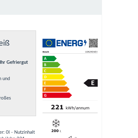
eiß
Ihr Gefriergut
n und
großes
r: 0l - Nutzinhalt