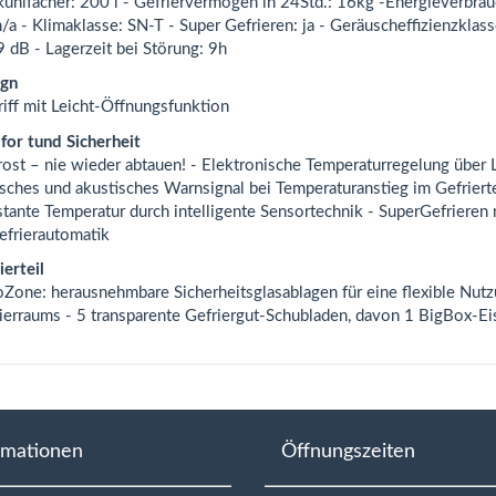
kühlfächer: 200 l - Gefriervermögen in 24Std.: 16kg -Energieverbra
a - Klimaklasse: SN-T - Super Gefrieren: ja - Geräuscheffizienzkla
 dB - Lagerzeit bei Störung: 9h
ign
riff mit Leicht-Öffnungsfunktion
or tund Sicherheit
ost – nie wieder abtauen! - Elektronische Temperaturregelung über 
sches und akustisches Warnsignal bei Temperaturanstieg im Gefrierte
tante Temperatur durch intelligente Sensortechnik - SuperGefrieren 
efrierautomatik
ierteil
oZone: herausnehmbare Sicherheitsglasablagen für eine flexible Nut
ierraums - 5 transparente Gefriergut-Schubladen, davon 1 BigBox-Ei
rmationen
Öffnungszeiten