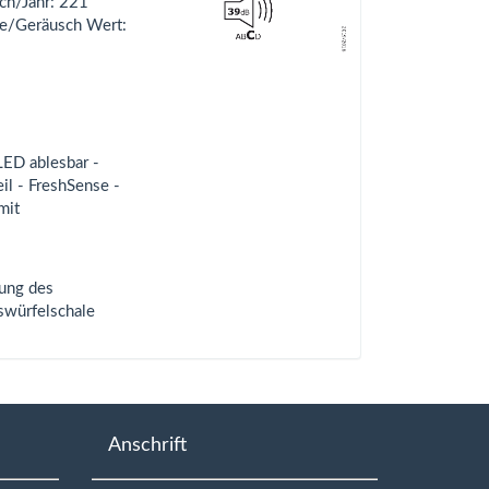
uch/Jahr: 221
sse/Geräusch Wert:
LED ablesbar -
il - FreshSense -
mit
zung des
swürfelschale
Anschrift