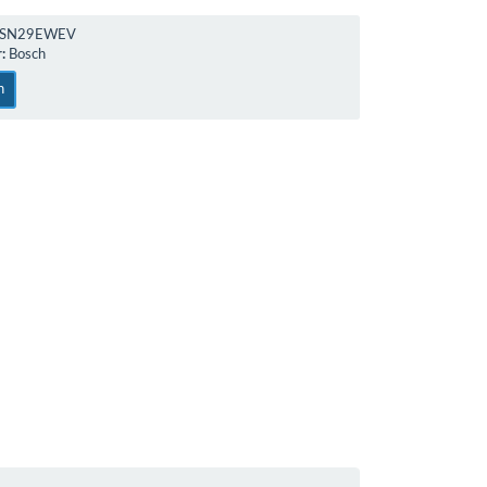
SN29EWEV
:
Bosch
n