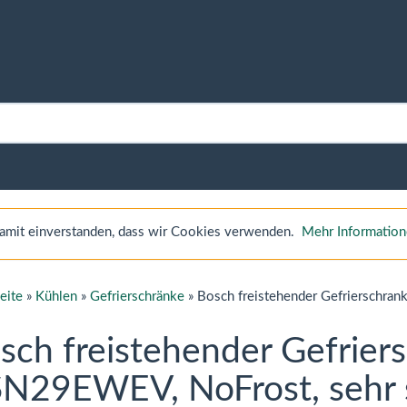
 damit einverstanden, dass wir Cookies verwenden.
Mehr Informatio
seite
»
Kühlen
»
Gefrierschränke
»
Bosch freistehender Gefrierschra
sch freistehender Gefrier
N29EWEV, NoFrost, sehr 