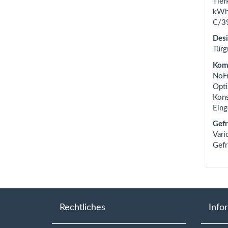
Tief
kWh/
C/39
Des
Türg
Komf
NoFr
Opti
Kons
Eing
Gefr
Vari
Gefr
Rechtliches
Info