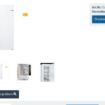
Art.Nr.:
G
Hersteller
Drucke
vergrößern