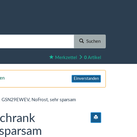
Suchen
Merkzettel
0
Artikel
nen
Einverstanden
nk GSN29EWEV, NoFrost, sehr sparsam
schrank
sparsam