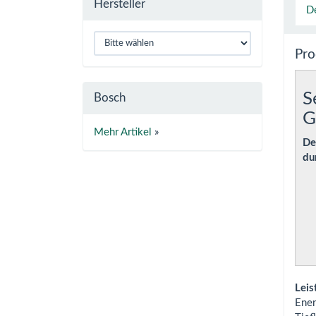
Hersteller
De
Pro
S
Bosch
G
Mehr Artikel
»
De
du
Leis
Ener