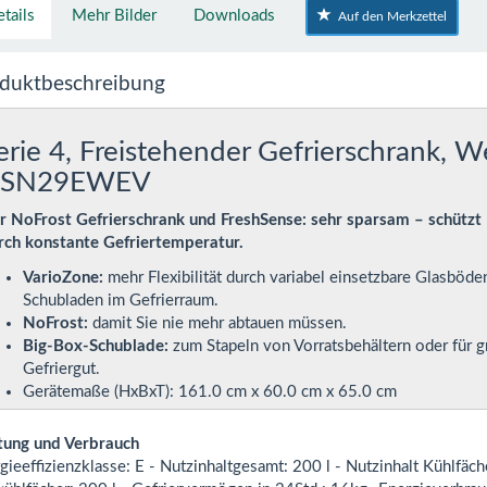
tails
Mehr Bilder
Downloads
Auf den Merkzettel
duktbeschreibung
erie 4, Freistehender Gefrierschrank, W
SN29EWEV
r NoFrost Gefrierschrank und FreshSense: sehr sparsam – schützt 
rch konstante Gefriertemperatur.
VarioZone:
mehr Flexibilität durch variabel einsetzbare Glasböde
Schubladen im Gefrierraum.
NoFrost:
damit Sie nie mehr abtauen müssen.
Big-Box-Schublade:
zum Stapeln von Vorratsbehältern oder für 
Gefriergut.
Gerätemaße (HxBxT): 161.0 cm x 60.0 cm x 65.0 cm
tung und Verbrauch
gieeffizienzklasse: E - Nutzinhaltgesamt: 200 l - Nutzinhalt Kühlfäche