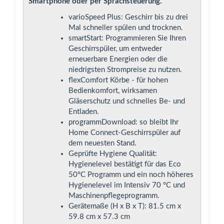
Smartphone oder per Sprachsteuerung.
varioSpeed Plus: Geschirr bis zu drei
Mal schneller spülen und trocknen.
smartStart: Programmieren Sie Ihren
Geschirrspüler, um entweder
erneuerbare Energien oder die
niedrigsten Strompreise zu nutzen.
ﬂexComfort Körbe - für hohen
Bedienkomfort, wirksamen
Gläserschutz und schnelles Be- und
Entladen.
programmDownload: so bleibt Ihr
Home Connect-Geschirrspüler auf
dem neuesten Stand.
Geprüfte Hygiene Qualität:
Hygienelevel bestätigt für das Eco
50°C Programm und ein noch höheres
Hygienelevel im Intensiv 70 °C und
Maschinenpﬂegeprogramm.
Gerätemaße (H x B x T): 81.5 cm x
59.8 cm x 57.3 cm